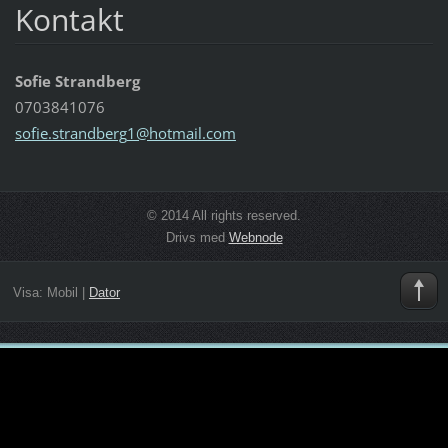
Kontakt
Sofie Strandberg
0703841076
sofie.st
randberg
1@hotmai
l.com
© 2014 All rights reserved.
Drivs med
Webnode
Visa:
Mobil
|
Dator