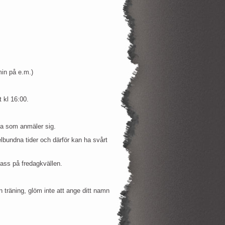
min på e.m.)
t kl 16:00.
riga som anmäler sig.
lbundna tider och därför kan ha svårt
pass på fredagkvällen.
 träning, glöm inte att ange ditt namn