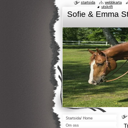
startsida
webbkarta
utskrift
Sofie & Emma S
Startsida/ Home
T
Om oss