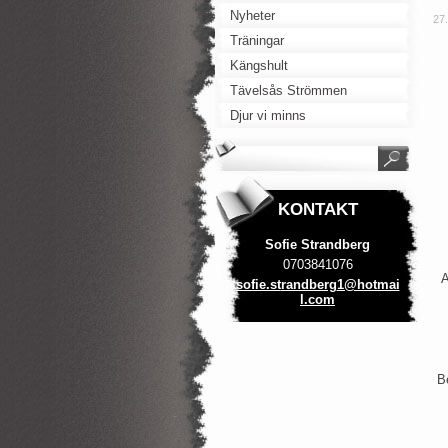
Nyheter
27
Träningar
Kängshult
Tävelsås Strömmen
Djur vi minns
KONTAKT
Sofie Strandberg
0703841076
A
sofie.st
randberg
1@hotmai
l.com
B