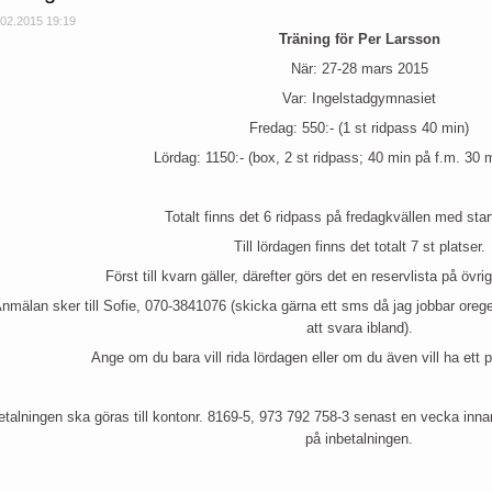
.02.2015 19:19
Träning för Per Larsson
När: 27-28 mars 2015
Var: Ingelstadgymnasiet
Fredag: 550:- (1 st ridpass 40 min)
Lördag: 1150:- (box, 2 st ridpass; 40 min på f.m. 30 
Totalt finns det 6 ridpass på fredagkvällen med star
Till lördagen finns det totalt 7 st platser.
Först till kvarn gäller, därefter görs det en reservlista på öv
nmälan sker till Sofie, 070-3841076 (skicka gärna ett sms då jag jobbar orege
att svara ibland).
Ange om du bara vill rida lördagen eller om du även vill ha ett 
etalningen ska göras till kontonr. 8169-5, 973 792 758-3 senast en vecka innan
på inbetalningen.