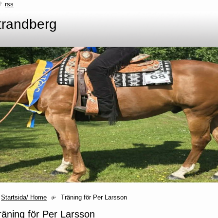
rss
trandberg
Startsida/ Home
Träning för Per Larsson
räning för Per Larsson