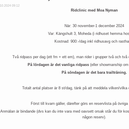
.10.2024 09:12
Ridclinic med Moa Nyman
När: 30 november-1 december 2024
Var: Kängshult 3, Moheda (i ridhuset hemma hos
Kostnad: 900:-/dag inkl ridhusavg och rastha
Två ridpass per dag (ett fm + ett em), man rider i grupper två och två 
På lördagen är det vanliga ridpass
(eller showmanship om m
På söndagen är det bara trailträning.
Totalt antal platser är 8 st/dag, tänk på att meddela vilken/vilka
Först till kvarn gäller, därefter görs en reservlista på övri
Anmälan är bindande (dvs kan du inte vara med oavsett orsak står du för kost
någon reserv).