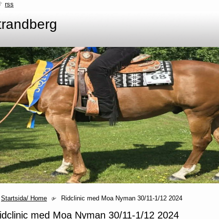
rss
trandberg
Startsida/ Home
Ridclinic med Moa Nyman 30/11-1/12 2024
idclinic med Moa Nyman 30/11-1/12 2024