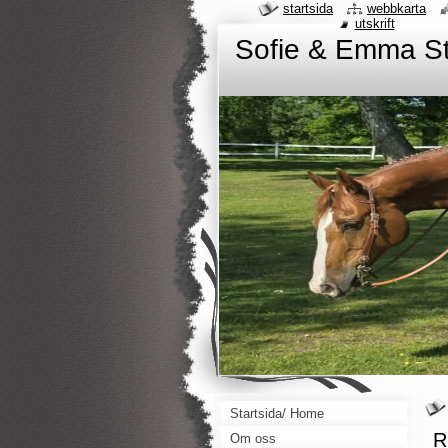
startsida
webbkarta
utskrift
Sofie & Emma S
Startsida/ Home
R
Om oss