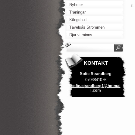
Nyheter
11
Träningar
Kängshult
Tävelsås Strömmen
Djur vi minns
KONTAKT
Sofie Strandberg
0703841076
sofie.st
randberg
1@hotmai
l.com